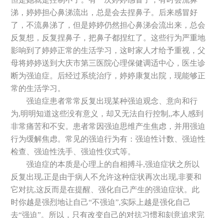
涕，婷婷担心鼻涕流出，总是会去捏鼻子。后来感冒好
了，不流鼻涕了，但是婷婷仍然担心鼻涕会流出来，总会
反复想，反复捏鼻子，把鼻子都捏红了。这些行为严重地
影响到了婷婷正常的生活学习，这时家人才给予重视，父
母将婷婷送到大庆市第三医院心理保健调适中心，医生诊
断为强迫症。后经过系统治疗，婷婷康复出院，现能够正
常的生活学习。
强迫症患者常常反复出现某种强迫观念、意向和行
为,明明知道这些没有意义，却又无法自行控制,,本人感到
非常痛苦和不安。患者常因强迫思维产生焦虑，并用强迫
行为缓解焦虑。常见的强迫行为有：强迫性计数、强迫性
检查、强迫性洗手、强迫性仪式等。
强迫症的本质是心理上的自相搏斗,强迫症状之所以
反复出现,正是由于病人不允许这种症状再次出现,非要和
它对抗,这反而是在提醒、强化自己产生的强迫症状。此
时你越是强烈地让自己“不强迫”,实际上越是强化自己
去“强迫”。所以，只有改变自己的对抗习惯和刻意追求完