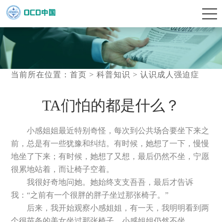
当前所在位置：
首页
>
科普知识
>
认识成人强迫症
TA们怕的都是什么？
小感姐姐最近特别奇怪，每次到公共场合要坐下来之
前，总是有一些犹豫和纠结。有时候，她想了一下，慢慢
地坐了下来；有时候，她想了又想，最后仍然不坐，宁愿
很累地站着，而让椅子空着。
我很好奇地问她。她始终支支吾吾，最后才告诉
我：“之前有一个很胖的胖子坐过那张椅子。”
后来，我开始观察小感姐姐，有一天，我明明看到两
个很苗条的美女坐过那张椅子，小感姐姐仍然不坐。