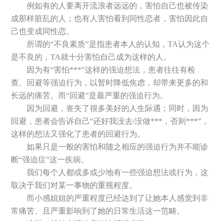
例如有的人要离开流浪者远远的，害怕自己也被传染
成那样脏乱的人；也有人害怕看到同性恋者，害怕因此自
己也变成同性恋。
所谓的“不良素质”是指患者本人的认知，TA认为这个
是不良的，TA就十分害怕自己成为这样的人。
因为有“害怕***”这样的强迫想法，患者往往有检
查、回避等强迫行为，以暂时降低焦虑，却带来更多的和
长远的痛苦。而“回避”是最严重的强迫行为。
因为回避，丧失了很多美好的人生际遇；同时，因为
回避，患者会告诉自己“还好我没去/没做***，否则***”，
这样的想法又强化了患者的回避行为。
如果只是一般的害怕和随之相应的强迫行为并不能诊
断“强迫症”这一疾病。
我们每个人都或多或少地有一些强迫想法或行为，这
取决于我们对某一事物的重视程度。
而小感姐姐的严重程度已经达到了让她本人感觉到非
常痛苦、且严重影响到了她的日常生活这一范畴。