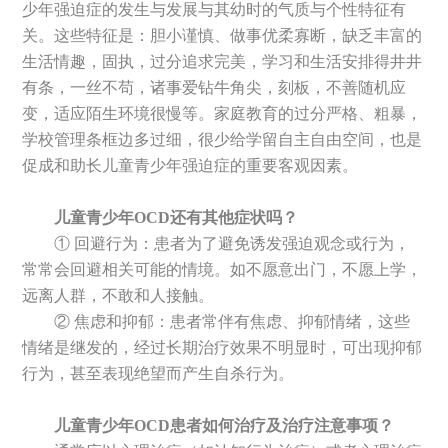
少年强迫症的发生与发展与其幼时的气质与个性特征有
关。这些特征是：胆小谨慎、做事优柔寡断，缺乏丰富的
生活情趣，固执，过分追求完美，学习和生活安排得井井
有条，一丝不苟，诸事爱钻牛角尖，刻板，不善随机应
变，适应陌生环境很慢等。家庭教育的过分严格、粗暴，
学校管理条框边多过细，很少给学留自主自由空间，也是
促成和助长儿童青少年强迫症的重要客观因素。
儿童青少年OCD还有其他症状吗？
① 回避行为：患者为了避免诱发强迫观念或行为，
常常会回避相关可能的情境。如不愿意出门，不愿上学，
远离人群，不敢和人接触。
② 焦虑和抑郁：患者常伴有焦虑、抑郁情绪，这些
情绪是继发的，经过长期治疗效果不明显时，可出现抑郁
行为，甚至表现绝望而产生自杀行为。
儿童青少年OCD患者如何治疗及治疗注意事项？